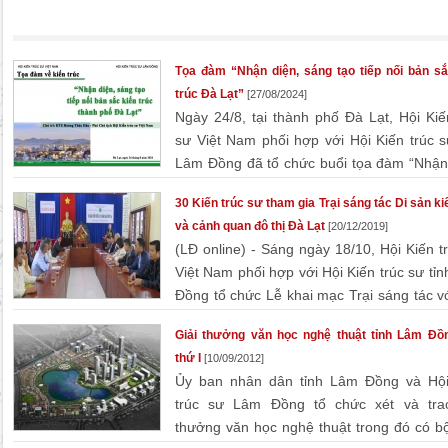
Tọa đàm “Nhận diện, sáng tạo tiếp nối bản sắ
trúc Đà Lạt”
[27/08/2024]
Ngày 24/8, tại thành phố Đà Lạt, Hội Kiế
sư Việt Nam phối hợp với Hội Kiến trúc s
Lâm Đồng đã tổ chức buổi tọa đàm “Nhận
sáng tạo tiếp nối bản sắc kiến trúc Đà ...
30 Kiến trúc sư tham gia Trại sáng tác Di sản ki
và cảnh quan đô thị Đà Lạt
[20/12/2019]
(LĐ online) - Sáng ngày 18/10, Hội Kiến t
Việt Nam phối hợp với Hội Kiến trúc sư tỉ
Đồng tổ chức Lễ khai mạc Trại sáng tác v
đề: Di sản kiến trúc và cảnh quan đô thị Đà ...
Giải thưởng văn học nghệ thuật tỉnh Lâm Đồ
thứ I
[10/09/2012]
Ủy ban nhân dân tỉnh Lâm Đồng và Hội
trúc sư Lâm Đồng tổ chức xét và trao
thưởng văn học nghệ thuật trong đó có 