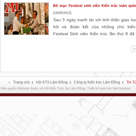
kiến trúc.
Bế mạc Festival sinh viên Kiến trúc toàn quố
[16/05/2012]
Sau 3 ngày tranh tài với tinh thần giao lư
hỏi và đoàn kết của những chú kiến
Festival Sinh viên Kiến trúc lần thứ 8 đã
thức khép lại. Festival Sinh viên kiến trúc là một hoạt ...
<
Trang chủ
Hội KTS Lâm Đồng
Công ty Kiến trúc Lâm Đồng
Tin T
Bản quyền Website thuộc về Hội Kiến Trúc Sư Lâm Đồng.
Thiết kế web
bởi
Viet Solution