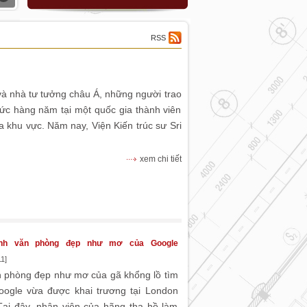
RSS
ư và nhà tư tưởng châu Á, những người trao
chức hàng năm tại một quốc gia thành viên
 khu vực. Năm nay, Viện Kiến trúc sư Sri
xem chi tiết
nh văn phòng đẹp như mơ của Google
1]
 phòng đẹp như mơ của gã khổng lồ tìm
oogle vừa được khai trương tại London
Tại đây, nhân viên của hãng tha hồ làm