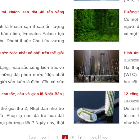
việc, ăn, ngủ, nghỉ trong một môi
 tại khách sạn dát 40 tấn vàng
Đường hầ
Có một 
h là khách sạn 8 sao ấn tượng
người 
 hành tinh, Emirates Palace tọa
có một 
 Abu Dhabi thuộc Các tiểu vương
 ngạc.
ước “độc nhất vô nhị” trên thế giới
Hình ản
[13/09/201
dạng, màu sắc cùng kiến trúc vô
Hai thá
những đài phun nước “độc nhất
(WTC) l
 giới vẫn luôn là điểm đến có sức
hai cột
York tiến hành các khâu chuẩn bị 
cao tốc, cầu và giao lộ Nhật Bản |
12 công 
[31/08/201
 thế giới thứ 2, Nhật Bản như trở
Đó là n
đá. Phép lạ nào đã trẻ hóa đất
tối ưu
mọi phương diện? Ngày nay, thật
như bảo
hững ...
<<
<<
...
3
4
5
6
...
>>
>>