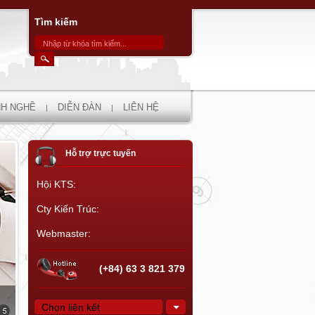
Tìm kiếm
H NGHỀ
DIỄN ĐÀN
LIÊN HỆ
Hỗ trợ trực tuyến
Hội KTS:
Cty Kiến Trúc:
Webmaster:
(+84) 63 3 821 379
Chọn liên kết