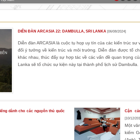
DIỄN ĐÀN ARCASIA 22: DAMBULLA, SRI LANKA
[06/08/2024]
Diễn đàn ARCASIA là cuộc tụ họp uy tín của các kiến ​​trúc s
đổi ý tưởng về kiến ​​trúc và môi trường. Diễn đàn được tổ 
khác nhau, thúc đẩy sự hợp tác về các vấn đề quan trọng của
Lanka sẽ tổ chức sự kiện này tại thành phố lịch sử Dambulla.
 tiếng dành cho các nguyên thủ quốc
Cận cả
[10/12/201
Một văn
kiếm G
(Anh). 