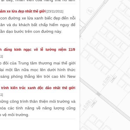
 trường đầy tính sáng ...
m xe lửa đẹp nhất thế giới
[23/11/2011]
con đường xe lửa xanh biếc đẹp đến nỗi
dân và du khách bất chấp hiểm nguy để
lần dạo bước trên con đường này.
h đáng kinh ngạc về lễ tưởng niệm 11/9
1]
p đôi của Trung tâm thương mại thế giới
ại một lần nữa mọc lên dưới hình thức
 sáng phóng thẳng lên trời cao khi New
cuối cùng cho lễ ...
trình kiến trúc xanh độc đáo nhất thế giới
1]
hững công trình thân thiện môi trường và
 hóa các tính năng về năng lượng cũng
 vệ môi trường.