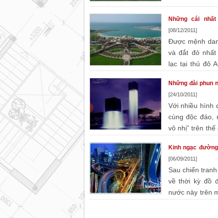
Những cái nhất
[08/12/2011]
Được mệnh dan
và đắt đỏ nhất
lạc tại thủ đô
quốc Ảrập (UAE) đầy ắp những điều kinh
Những đài phun n
[24/10/2011]
Với nhiều hình 
cùng độc đáo, 
vô nhị” trên thế
hút vô cùng lớn với khách du lịch.
Kinh ngạc đường 
[06/09/2011]
Sau chiến tranh
về thời kỳ đồ 
nước này trên 
đáng kinh ngạc khi chúng ta chứng kiến n